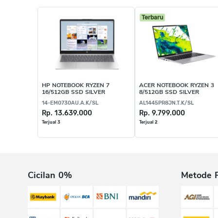
Terbaru
HP NOTEBOOK RYZEN 7
ACER NOTEBOOK RYZEN 3
16/512GB SSD SILVER
8/512GB SSD SILVER
14-EM0730AU.A.K/SL
AL1445PR8JN.T.K/SL
Rp. 13.639.000
Rp. 9.799.000
Terjual 3
Terjual 2
Cicilan 0%
Metode 