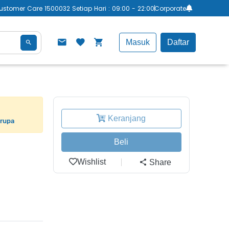
ustomer Care 1500032 Setiap Hari : 09:00 - 22:00
Corporate
Masuk
Daftar
Keranjang
erupa
Beli
Wishlist
Share