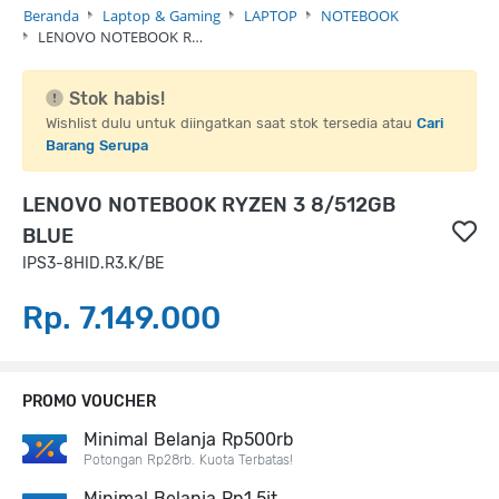
Beranda
Laptop & Gaming
LAPTOP
NOTEBOOK
LENOVO NOTEBOOK R…
Stok habis!
Wishlist dulu untuk diingatkan saat stok tersedia atau
Cari
Barang Serupa
LENOVO NOTEBOOK RYZEN 3 8/512GB
BLUE
IPS3-8HID.R3.K/BE
Rp. 7.149.000
PROMO VOUCHER
Minimal Belanja Rp500rb
Potongan Rp28rb. Kuota Terbatas!
Minimal Belanja Rp1,5jt