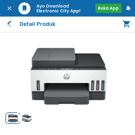
Ayo Download
Buka App
Electronic City App!
Detail Produk