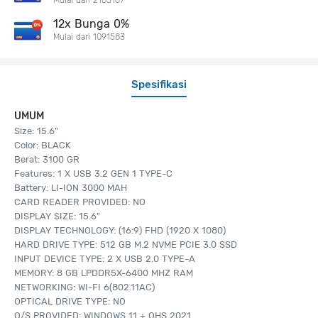
12x Bunga 0%
Mulai dari 1091583
Spesifikasi
UMUM
Size: 15.6"
Color: BLACK
Berat: 3100 GR
Features: 1 X USB 3.2 GEN 1 TYPE-C
Battery: LI-ION 3000 MAH
CARD READER PROVIDED: NO
DISPLAY SIZE: 15.6"
DISPLAY TECHNOLOGY: (16:9) FHD (1920 X 1080)
HARD DRIVE TYPE: 512 GB M.2 NVME PCIE 3.0 SSD
INPUT DEVICE TYPE: 2 X USB 2.0 TYPE-A
MEMORY: 8 GB LPDDR5X-6400 MHZ RAM
NETWORKING: WI-FI 6(802.11AC)
OPTICAL DRIVE TYPE: NO
O/S PROVIDED: WINDOWS 11 + OHS 2021