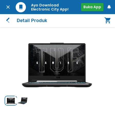
Ayo Download
Buka App
Electronic City App!
Detail Produk