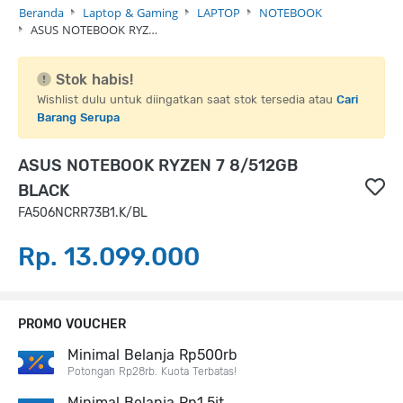
Beranda
Laptop & Gaming
LAPTOP
NOTEBOOK
ASUS NOTEBOOK RYZ…
Stok habis!
Wishlist dulu untuk diingatkan saat stok tersedia atau
Cari
Barang Serupa
ASUS NOTEBOOK RYZEN 7 8/512GB
BLACK
FA506NCRR73B1.K/BL
Rp. 13.099.000
PROMO VOUCHER
Minimal Belanja Rp500rb
Potongan Rp28rb. Kuota Terbatas!
Minimal Belanja Rp1,5jt