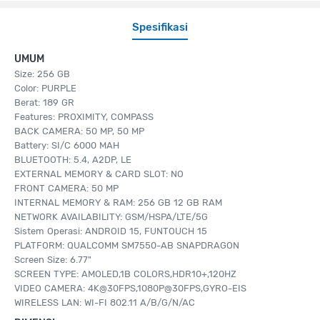
Spesifikasi
UMUM
Size: 256 GB
Color: PURPLE
Berat: 189 GR
Features: PROXIMITY, COMPASS
BACK CAMERA: 50 MP, 50 MP
Battery: SI/C 6000 MAH
BLUETOOTH: 5.4, A2DP, LE
EXTERNAL MEMORY & CARD SLOT: NO
FRONT CAMERA: 50 MP
INTERNAL MEMORY & RAM: 256 GB 12 GB RAM
NETWORK AVAILABILITY: GSM/HSPA/LTE/5G
Sistem Operasi: ANDROID 15, FUNTOUCH 15
PLATFORM: QUALCOMM SM7550-AB SNAPDRAGON
Screen Size: 6.77"
SCREEN TYPE: AMOLED,1B COLORS,HDR10+,120HZ
VIDEO CAMERA: 4K@30FPS,1080P@30FPS,GYRO-EIS
WIRELESS LAN: WI-FI 802.11 A/B/G/N/AC