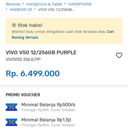
Beranda
Handphone & Tablet
HANDPHONE
ANDROID OS
VIVO V50 12/256GB…
Stok habis!
Wishlist dulu untuk diingatkan saat stok tersedia atau
Cari
Barang Serupa
VIVO V50 12/256GB PURPLE
VIVOV50 256.K/PP
Rp. 6.499.000
PROMO VOUCHER
Minimal Belanja Rp500rb
Potongan Rp28rb. Kuota Terbatas!
Minimal Belanja Rp1,5jt
Potongan Rp45rb. Kuota Terbatas!