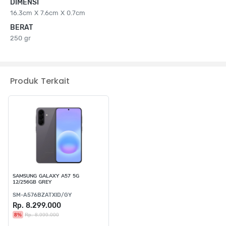
DIMENSI
16.3cm X 7.6cm X 0.7cm
BERAT
250 gr
Produk Terkait
SAMSUNG GALAXY A57 5G
12/256GB GREY
SM-A576BZATXID/GY
Rp. 8.299.000
8%
Rp. 8.999.000