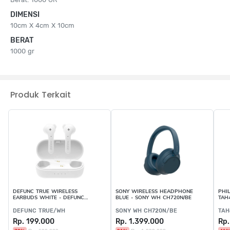
DIMENSI
10cm X 4cm X 10cm
BERAT
1000 gr
Produk Terkait
DEFUNC TRUE WIRELESS
SONY WIRELESS HEADPHONE
PHI
EARBUDS WHITE - DEFUNC
BLUE - SONY WH CH720N/BE
TAH
TRUE/WH
DEFUNC TRUE/WH
SONY WH CH720N/BE
TAH
Rp. 199.000
Rp. 1.399.000
Rp.