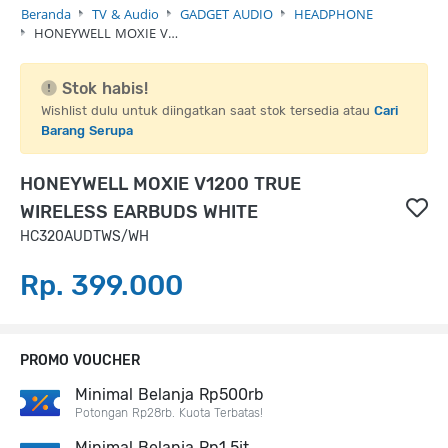
Beranda
TV & Audio
GADGET AUDIO
HEADPHONE
HONEYWELL MOXIE V…
Stok habis!
Wishlist dulu untuk diingatkan saat stok tersedia atau
Cari
Barang Serupa
HONEYWELL MOXIE V1200 TRUE
WIRELESS EARBUDS WHITE
HC320AUDTWS/WH
Rp. 399.000
PROMO VOUCHER
Minimal Belanja Rp500rb
Potongan Rp28rb. Kuota Terbatas!
Minimal Belanja Rp1,5jt