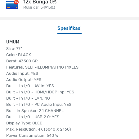
12x Bunga 0%
Mulai dari 5491583
Spesifikasi
UMUM
Size: 77"
Color: BLACK
Berat: 43500 GR
Features: SELF-ILLUMINATING PIXELS
Audio Input: YES
Audio Output: YES
Built - In I/O - AV In: YES
Built - In I/O - HDMI/HDCP Inp: YES
Built - In I/O - LAN: NO
Built - In I/O - PC Audio Inpu: YES
Built-in Speaker: 2.1 CHANNEL
Built - In I/O - USB 2.0: YES
Display Type: OLED
Max. Resolution: 4K (3840 X 2160)
Power Consumption: 640 W