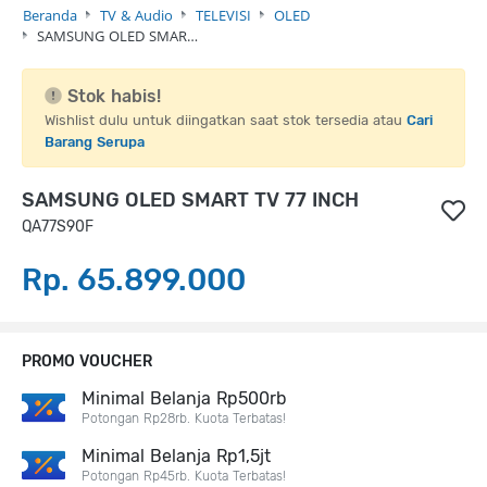
Beranda
TV & Audio
TELEVISI
OLED
SAMSUNG OLED SMAR…
Stok habis!
Wishlist dulu untuk diingatkan saat stok tersedia atau
Cari
Barang Serupa
SAMSUNG OLED SMART TV 77 INCH
QA77S90F
Rp. 65.899.000
PROMO VOUCHER
Minimal Belanja Rp500rb
Potongan Rp28rb. Kuota Terbatas!
Minimal Belanja Rp1,5jt
Potongan Rp45rb. Kuota Terbatas!