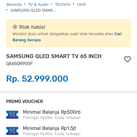
Beranda
TV & Audio
TELEVISI
UHD
SAMSUNG QLED SMAR…
Stok habis!
Wishlist dulu untuk diingatkan saat stok tersedia atau
Cari
Barang Serupa
SAMSUNG QLED SMART TV 65 INCH
QA65QN900F
Rp. 52.999.000
PROMO VOUCHER
Minimal Belanja Rp500rb
Potongan Rp28rb. Kuota Terbatas!
Minimal Belanja Rp1,5jt
Potongan Rp45rb. Kuota Terbatas!