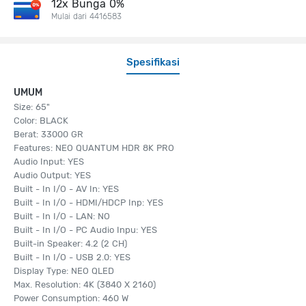
12x Bunga 0%
Mulai dari 4416583
Spesifikasi
UMUM
Size: 65"
Color: BLACK
Berat: 33000 GR
Features: NEO QUANTUM HDR 8K PRO
Audio Input: YES
Audio Output: YES
Built - In I/O - AV In: YES
Built - In I/O - HDMI/HDCP Inp: YES
Built - In I/O - LAN: NO
Built - In I/O - PC Audio Inpu: YES
Built-in Speaker: 4.2 (2 CH)
Built - In I/O - USB 2.0: YES
Display Type: NEO QLED
Max. Resolution: 4K (3840 X 2160)
Power Consumption: 460 W