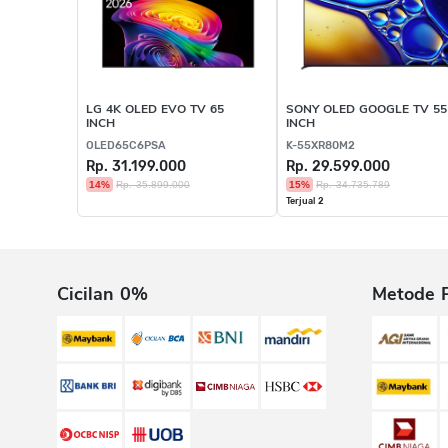
LG 4K OLED EVO TV 65
SONY OLED GOOGLE TV 55
INCH
INCH
OLED65C6PSA
K-55XR80M2
Rp. 31.199.000
Rp. 29.599.000
14%
Rp. 35.899.000
15%
Rp. 34.735.789
Terjual 2
Cicilan 0%
Metode 