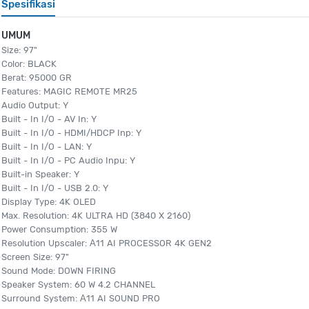
Spesifikasi
UMUM
Size: 97"
Color: BLACK
Berat: 95000 GR
Features: MAGIC REMOTE MR25
Audio Output: Y
Built - In I/O - AV In: Y
Built - In I/O - HDMI/HDCP Inp: Y
Built - In I/O - LAN: Y
Built - In I/O - PC Audio Inpu: Y
Built-in Speaker: Y
Built - In I/O - USB 2.0: Y
Display Type: 4K OLED
Max. Resolution: 4K ULTRA HD (3840 X 2160)
Power Consumption: 355 W
Resolution Upscaler: Α11 AI PROCESSOR 4K GEN2
Screen Size: 97"
Sound Mode: DOWN FIRING
Speaker System: 60 W 4.2 CHANNEL
Surround System: Α11 AI SOUND PRO