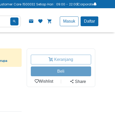
ustomer Care 1500032 Setiap Hari : 09:00 - 22:00
Corporate
Masuk
Daftar
Keranjang
erupa
Beli
Wishlist
Share