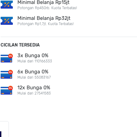
Minimal Belanja Rp15jt
Potongan Rp450rb. Kuota Terbatas!
Minimal Belanja Rp32jt
Potongan Rp1,7jt. Kuota Terbatas!
CICILAN TERSEDIA
3x Bunga 0%
Mulai dari 110166333
6x Bunga 0%
Mulai dari 55083167
12x Bunga 0%
Mulai dari 27541583