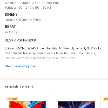
Surround System: A8 AI SOUND PRO
Voltase: 100 - 240 V 50 - 60 HZ
DIMENSI
160cm X 17.2cm X 97cm
BERAT
29600 gr
DESKRIPSI PRODUK :
LG seri 65QNED92ASA memiliki fitur All New Dynamic QNED Color
Pro, dengan teknologi gamut warna lebar baru dan unik dari LG,
lihatlah warna yang nyata dan jelas di layar Anda
Lihat Selengkapnya
KEUNGGULAN PRODUK :
Kualitas gambar 4K
Tombol AI baru, kontrol suara, fungsi tarik dan lepas pada AI
Magic Remote
Produk Terkait
Kejernihan yang ditingkatkan dan kontras yang luar biasa
dengan MiniLED
Resolusi tinggi
Terlaris
Ter