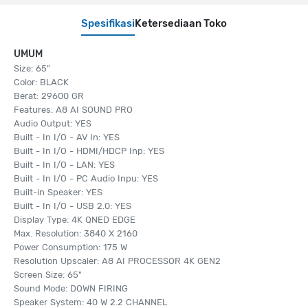
Spesifikasi
Ketersediaan Toko
UMUM
Size: 65"
Color: BLACK
Berat: 29600 GR
Features: A8 AI SOUND PRO
Audio Output: YES
Built - In I/O - AV In: YES
Built - In I/O - HDMI/HDCP Inp: YES
Built - In I/O - LAN: YES
Built - In I/O - PC Audio Inpu: YES
Built-in Speaker: YES
Built - In I/O - USB 2.0: YES
Display Type: 4K QNED EDGE
Max. Resolution: 3840 X 2160
Power Consumption: 175 W
Resolution Upscaler: A8 AI PROCESSOR 4K GEN2
Screen Size: 65"
Sound Mode: DOWN FIRING
Speaker System: 40 W 2.2 CHANNEL