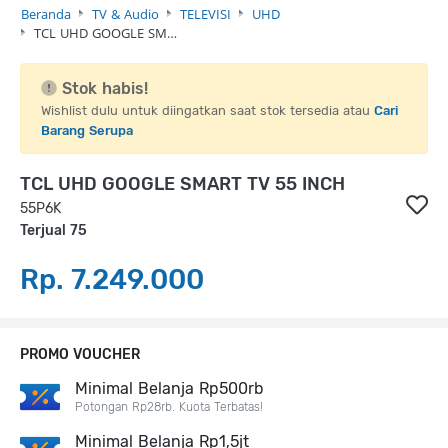
Beranda
TV & Audio
TELEVISI
UHD
TCL UHD GOOGLE SM…
Stok habis!
Wishlist dulu untuk diingatkan saat stok tersedia atau
Cari
Barang Serupa
TCL UHD GOOGLE SMART TV 55 INCH
55P6K
Terjual 75
Rp. 7.249.000
PROMO VOUCHER
Minimal Belanja Rp500rb
Potongan Rp28rb. Kuota Terbatas!
Minimal Belanja Rp1,5jt