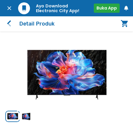
Ayo Download
Buka App
Electronic City App!
Detail Produk