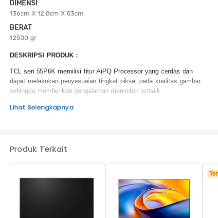
DIMENSI
136cm X 12.8cm X 83cm
BERAT
12500 gr
DESKRIPSI PRODUK :
TCL seri 55P6K memiliki fitur AiPQ Processor yang cerdas dan
dapat melakukan penyesuaian tingkat piksel pada kualitas gambar,
sehingga memberikan pengalaman menonton terbaik
Lihat Selengkapnya
KEUNGGULAN PRODUK :
MEMC
Dolby Audio
HVA Panel
Produk Terkait
Metallic Bezel-less
HDMI 2.1
Ter