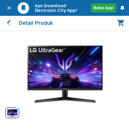
Ayo Download
Buka App
Electronic City App!
Detail Produk