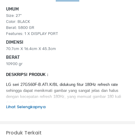
UMUM
Size: 27"
Color: BLACK
Berat: 5800 GR
Features: 1 X DISPLAY PORT
DIMENSI
70.7cm X 16.4cm X 45.3cm
BERAT
10900 gr
DESKRIPSI PRODUK :
LG seri 27GS60F-B.ATI.K/BL didukung fitur 180Hz refresh rate
sehingga dapat menikmati gambar yang sangat jelas dan halus
dengan kecepatan refresh 180Hz, yang memuat gambar 180 kali
dalam satu detik
Lihat Selengkapnya
KEUNGGULAN PRODUK :
HDR10
IPS 1ms (GtG)
Produk Terkait
3-Side Virtually Borderless Design