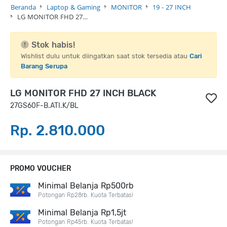
Beranda
Laptop & Gaming
MONITOR
19 - 27 INCH
LG MONITOR FHD 27…
Stok habis!
Wishlist dulu untuk diingatkan saat stok tersedia atau
Cari
Barang Serupa
LG MONITOR FHD 27 INCH BLACK
27GS60F-B.ATI.K/BL
Rp. 2.810.000
PROMO VOUCHER
Minimal Belanja Rp500rb
Potongan Rp28rb. Kuota Terbatas!
Minimal Belanja Rp1,5jt
Potongan Rp45rb. Kuota Terbatas!