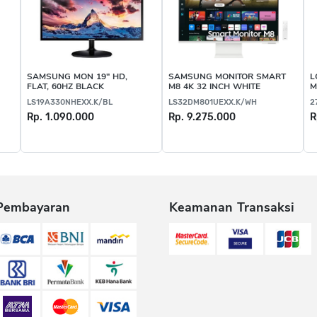
SAMSUNG MON 19" HD,
SAMSUNG MONITOR SMART
L
FLAT, 60HZ BLACK
M8 4K 32 INCH WHITE
M
LS19A330NHEXX.K/BL
LS32DM801UEXX.K/WH
2
Rp. 1.090.000
Rp. 9.275.000
R
Pembayaran
Keamanan Transaksi