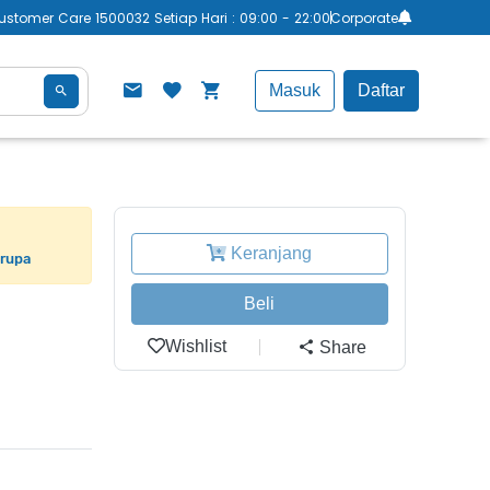
ustomer Care 1500032 Setiap Hari : 09:00 - 22:00
Corporate
Masuk
Daftar
Keranjang
erupa
Beli
Wishlist
Share