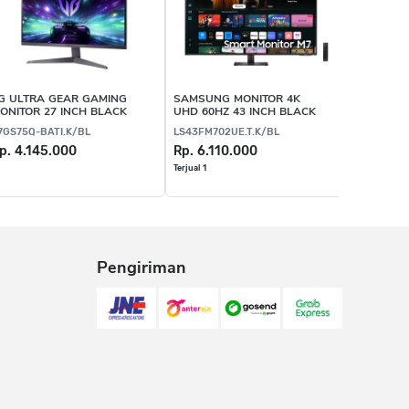
G ULTRA GEAR GAMING
SAMSUNG MONITOR 4K
ONITOR 27 INCH BLACK
UHD 60HZ 43 INCH BLACK
7GS75Q-BATI.K/BL
LS43FM702UE.T.K/BL
p. 4.145.000
Rp. 6.110.000
Terjual 1
Pengiriman