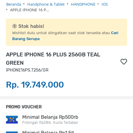
Beranda
Handphone & Tablet
HANDPHONE
IOS
APPLE IPHONE 16 P…
Stok habis!
Wishlist dulu untuk diingatkan saat stok tersedia atau
Cari
Barang Serupa
APPLE IPHONE 16 PLUS 256GB TEAL
GREEN
IPHONE16PS.T256/GR
Rp. 19.749.000
PROMO VOUCHER
Minimal Belanja Rp500rb
Potongan Rp28rb. Kuota Terbatas!
Minimal Belanja Rp1,5jt