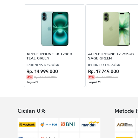
APPLE IPHONE 16 128GB
APPLE IPHONE 17 256GB
TEAL GREEN
SAGE GREEN
IPHONE16.G.128/GR
IPHONE17.T.256/GR
Rp. 14.999.000
Rp. 17.749.000
4%
Rp. 15.499.000
2%
Rp. 17.999.000
Terjual 1
Terjual 11
Cicilan 0%
Metode 