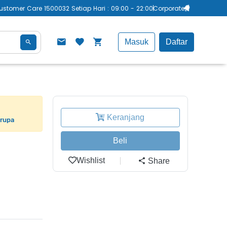
ustomer Care 1500032 Setiap Hari : 09:00 - 22:00
Corporate
Masuk
Daftar
Keranjang
erupa
Beli
Wishlist
Share