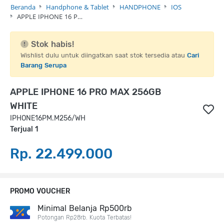
Beranda
Handphone & Tablet
HANDPHONE
IOS
APPLE IPHONE 16 P…
Stok habis!
Wishlist dulu untuk diingatkan saat stok tersedia atau
Cari
Barang Serupa
APPLE IPHONE 16 PRO MAX 256GB
WHITE
IPHONE16PM.M256/WH
Terjual 1
Rp. 22.499.000
PROMO VOUCHER
Minimal Belanja Rp500rb
Potongan Rp28rb. Kuota Terbatas!