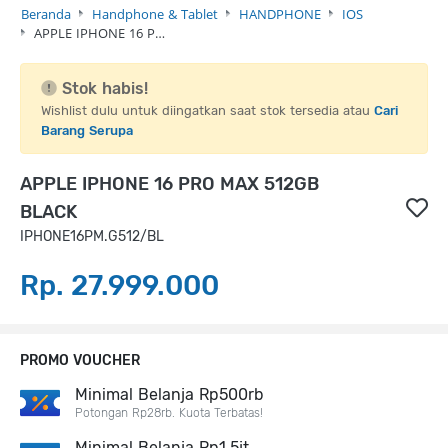
Beranda
Handphone & Tablet
HANDPHONE
IOS
APPLE IPHONE 16 P…
Stok habis!
Wishlist dulu untuk diingatkan saat stok tersedia atau
Cari
Barang Serupa
APPLE IPHONE 16 PRO MAX 512GB
BLACK
IPHONE16PM.G512/BL
Rp. 27.999.000
PROMO VOUCHER
Minimal Belanja Rp500rb
Potongan Rp28rb. Kuota Terbatas!
Minimal Belanja Rp1,5jt