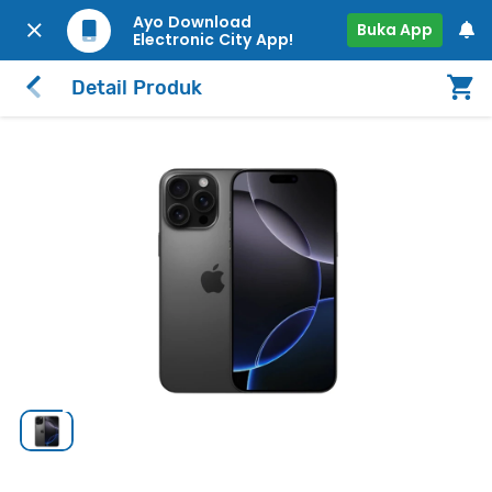
Ayo Download
Buka App
Electronic City App!
Detail Produk