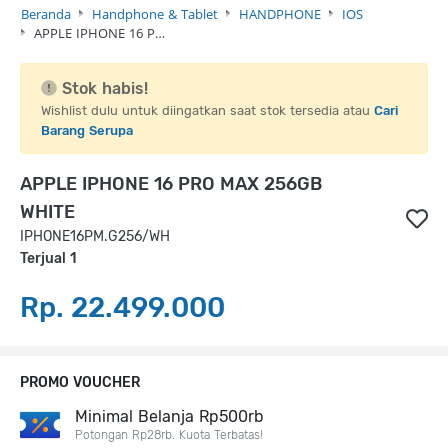
Beranda
Handphone & Tablet
HANDPHONE
IOS
APPLE IPHONE 16 P…
Stok habis!
Wishlist dulu untuk diingatkan saat stok tersedia atau
Cari
Barang Serupa
APPLE IPHONE 16 PRO MAX 256GB
WHITE
IPHONE16PM.G256/WH
Terjual 1
Rp. 22.499.000
PROMO VOUCHER
Minimal Belanja Rp500rb
Potongan Rp28rb. Kuota Terbatas!