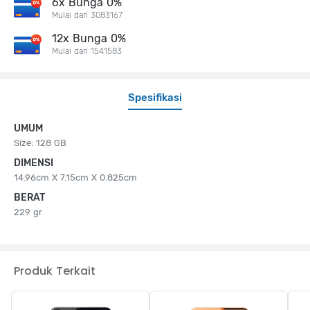
6x Bunga 0%
Mulai dari 3083167
12x Bunga 0%
Mulai dari 1541583
Spesifikasi
UMUM
Size: 128 GB
DIMENSI
14.96cm X 7.15cm X 0.825cm
BERAT
229 gr
Produk Terkait