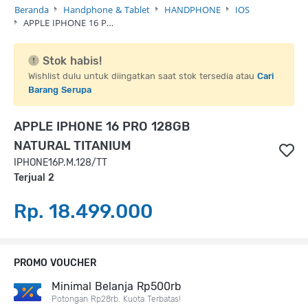
Beranda
Handphone & Tablet
HANDPHONE
IOS
APPLE IPHONE 16 P…
Stok habis!
Wishlist dulu untuk diingatkan saat stok tersedia atau
Cari
Barang Serupa
APPLE IPHONE 16 PRO 128GB
NATURAL TITANIUM
IPHONE16P.M.128/TT
Terjual 2
Rp. 18.499.000
PROMO VOUCHER
Minimal Belanja Rp500rb
Potongan Rp28rb. Kuota Terbatas!