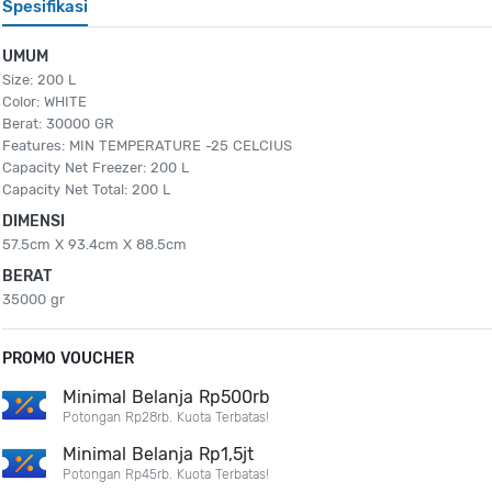
Spesifikasi
UMUM
Size: 200 L
Color: WHITE
Berat: 30000 GR
Features: MIN TEMPERATURE -25 CELCIUS
Capacity Net Freezer: 200 L
Capacity Net Total: 200 L
DIMENSI
57.5cm X 93.4cm X 88.5cm
BERAT
35000 gr
PROMO VOUCHER
Minimal Belanja Rp500rb
Potongan Rp28rb. Kuota Terbatas!
Minimal Belanja Rp1,5jt
Potongan Rp45rb. Kuota Terbatas!