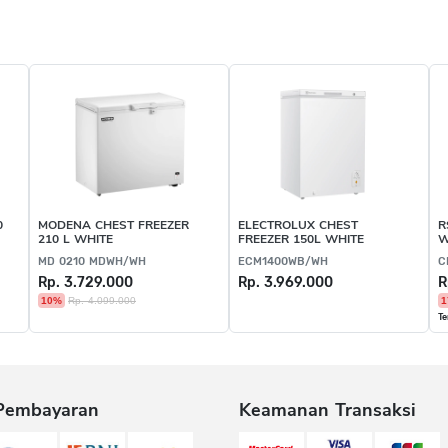
0
MODENA CHEST FREEZER
ELECTROLUX CHEST
R
210 L WHITE
FREEZER 150L WHITE
W
MD 0210 MDWH/WH
ECM1400WB/WH
C
Rp. 3.729.000
Rp. 3.969.000
R
10%
Rp. 4.099.000
1
Te
Pembayaran
Keamanan Transaksi