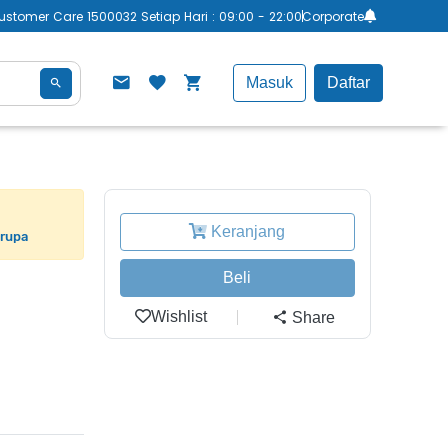
ustomer Care 1500032 Setiap Hari : 09:00 - 22:00
Corporate
Masuk
Daftar
Keranjang
erupa
Beli
Wishlist
Share