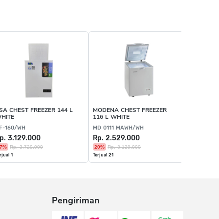
SA CHEST FREEZER 144 L
MODENA CHEST FREEZER
HITE
116 L WHITE
F-160/WH
MD 0111 MAWH/WH
p. 3.129.000
Rp. 2.529.000
7%
Rp. 3.729.000
20%
Rp. 3.129.000
rjual 1
Terjual 21
Pengiriman