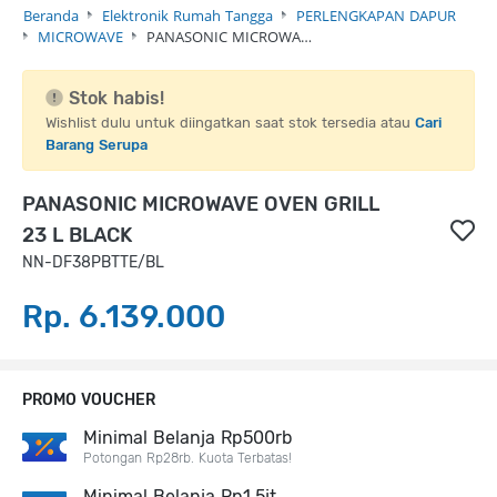
Beranda
Elektronik Rumah Tangga
PERLENGKAPAN DAPUR
MICROWAVE
PANASONIC MICROWA…
Stok habis!
Wishlist dulu untuk diingatkan saat stok tersedia atau
Cari
Barang Serupa
PANASONIC MICROWAVE OVEN GRILL
23 L BLACK
NN-DF38PBTTE/BL
Rp. 6.139.000
PROMO VOUCHER
Minimal Belanja Rp500rb
Potongan Rp28rb. Kuota Terbatas!
Minimal Belanja Rp1,5jt