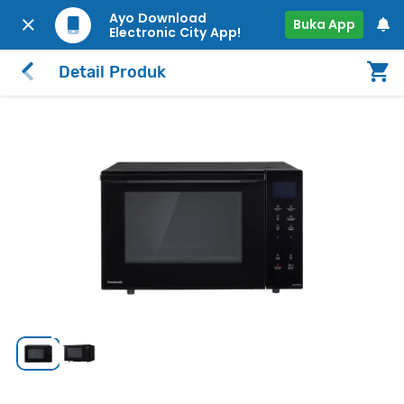
Ayo Download
Buka App
Electronic City App!
Detail Produk