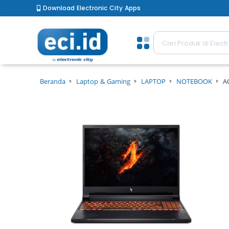
Download Electronic City Apps
Beranda
Laptop & Gaming
LAPTOP
NOTEBOOK
A