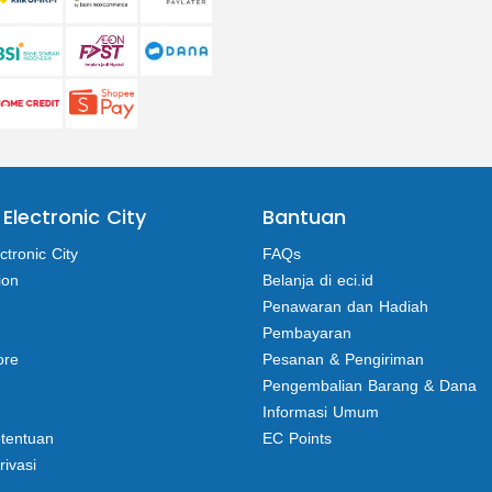
 Electronic City
Bantuan
ctronic City
FAQs
ion
Belanja di eci.id
Penawaran dan Hadiah
Pembayaran
ore
Pesanan & Pengiriman
Pengembalian Barang & Dana
Informasi Umum
etentuan
EC Points
rivasi