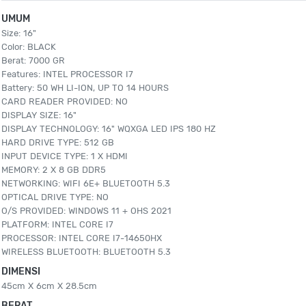
UMUM
Size: 16"
Color: BLACK
Berat: 7000 GR
Features: INTEL PROCESSOR I7
Battery: 50 WH LI-ION, UP TO 14 HOURS
CARD READER PROVIDED: NO
DISPLAY SIZE: 16"
DISPLAY TECHNOLOGY: 16" WQXGA LED IPS 180 HZ
HARD DRIVE TYPE: 512 GB
INPUT DEVICE TYPE: 1 X HDMI
MEMORY: 2 X 8 GB DDR5
NETWORKING: WIFI 6E+ BLUETOOTH 5.3
OPTICAL DRIVE TYPE: NO
O/S PROVIDED: WINDOWS 11 + OHS 2021
PLATFORM: INTEL CORE I7
PROCESSOR: INTEL CORE I7-14650HX
WIRELESS BLUETOOTH: BLUETOOTH 5.3
DIMENSI
45cm X 6cm X 28.5cm
BERAT