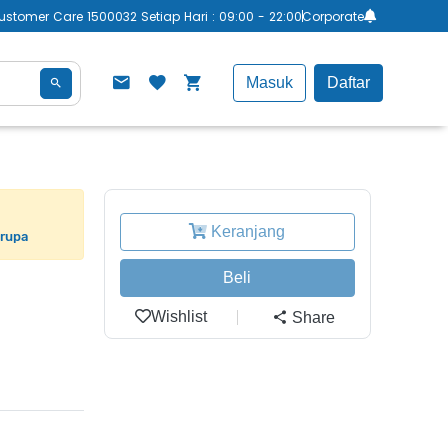
ustomer Care 1500032 Setiap Hari : 09:00 - 22:00
Corporate
Masuk
Daftar
Keranjang
erupa
Beli
Wishlist
Share