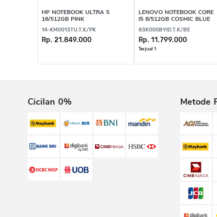
HP NOTEBOOK ULTRA 5
LENOVO NOTEBOOK CORE
16/512GB PINK
I5 8/512GB COSMIC BLUE
14-KM0013TU.T.K/PK
83K000BYID.T.K/BE
Rp. 21.849.000
Rp. 11.799.000
Terjual 1
Cicilan 0%
Metode 