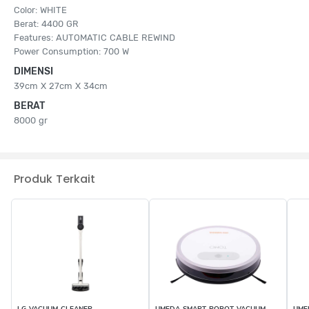
Color: WHITE
Berat: 4400 GR
Features: AUTOMATIC CABLE REWIND
Power Consumption: 700 W
DIMENSI
39cm X 27cm X 34cm
BERAT
8000 gr
Produk Terkait
LG VACUUM CLEANER
UMEDA SMART ROBOT VACUUM
UME