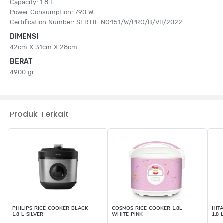
Capacity: 1.8 L
Power Consumption: 790 W
Certification Number: SERTIF NO:151/W/PRO/B/VII/2022
DIMENSI
42cm X 31cm X 28cm
BERAT
4900 gr
Produk Terkait
PHILIPS RICE COOKER BLACK
COSMOS RICE COOKER 1.8L
HIT
1.8 L SILVER
WHITE PINK
1.8 