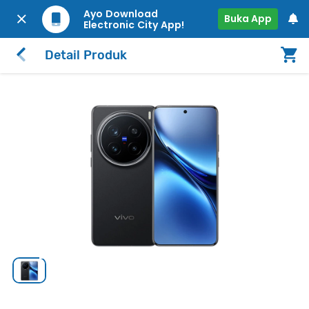
Ayo Download
Buka App
Electronic City App!
Detail Produk