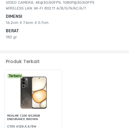
VIDEO CAMERA: 4K@30/60FPS, 1080P@30/60FPS
WIRELESS LAN: WI-FI 802.11 A/B/G/N/AC/6/7
DIMENSI
16.2cm X 7.6cm X 0.7cm
BERAT
182 gr
Produk Terkait
Terbaru
REALME C100 6/128GB
ENDURANCE BROWN
C100 6128.A.K/BW