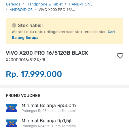
Beranda
Handphone & Tablet
HANDPHONE
ANDROID OS
VIVO X200 PRO 16/…
Stok habis!
Wishlist dulu untuk diingatkan saat stok tersedia atau
Cari
Barang Serupa
VIVO X200 PRO 16/512GB BLACK
X200PRO16/512.K/BL
Rp. 17.999.000
PROMO VOUCHER
Minimal Belanja Rp500rb
Potongan Rp28rb. Kuota Terbatas!
Minimal Belanja Rp1,5jt
Potongan Rp45rb. Kuota Terbatas!