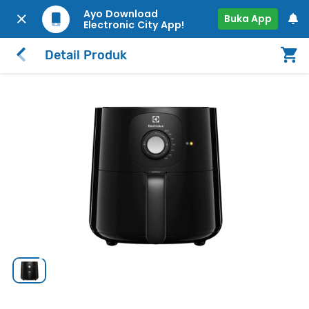
Ayo Download
Buka App
Electronic City App!
Detail Produk