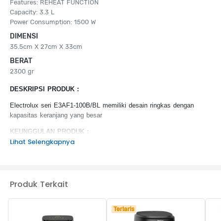
Features: REHEAT FUNCTION
Capacity: 3.3 L
Power Consumption: 1500 W
DIMENSI
35.5cm X 27cm X 33cm
BERAT
2300 gr
DESKRIPSI PRODUK :
Electrolux seri E3AF1-100B/BL memiliki desain ringkas dengan
kapasitas keranjang yang besar
KEUNGGULAN PRODUK :
Lihat Selengkapnya
Menghasilkan cita rasa dan tekstur sempurna dengan lebih
sedikit minyak
Mudah dibersihkan, keranjang dapat dicuci dengan mesin
pencuci piring
Produk Terkait
Keranjang bagian dalam yang ringan dan dapat dilepas
Terlaris