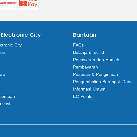
 Electronic City
Bantuan
ctronic City
FAQs
ion
Belanja di eci.id
Penawaran dan Hadiah
Pembayaran
ore
Pesanan & Pengiriman
Pengembalian Barang & Dana
Informasi Umum
etentuan
EC Points
rivasi