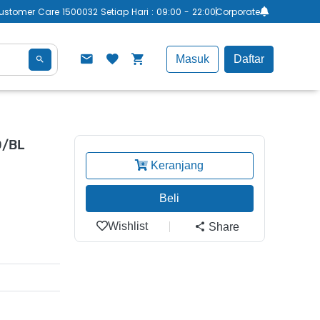
ustomer Care 1500032 Setiap Hari : 09:00 - 22:00
Corporate
Masuk
Daftar
O/BL
Keranjang
Beli
Wishlist
Share