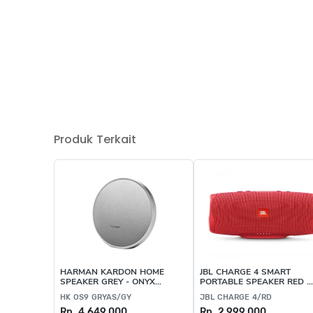
Produk Terkait
HARMAN KARDON HOME
JBL CHARGE 4 SMART
SPEAKER GREY - ONYX
PORTABLE SPEAKER RED -
STUDIO 9
JBL CHARGE 4/RD
HK OS9 GRYAS/GY
JBL CHARGE 4/RD
Rp. 4.649.000
Rp. 2.999.000