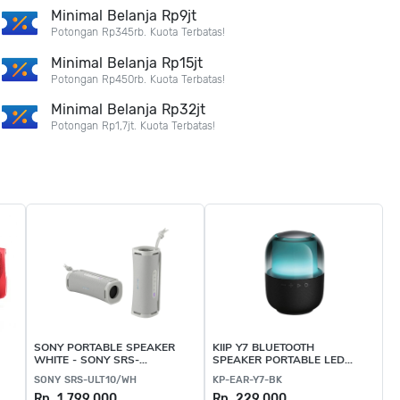
Minimal Belanja Rp9jt
Potongan Rp345rb. Kuota Terbatas!
Minimal Belanja Rp15jt
Potongan Rp450rb. Kuota Terbatas!
Minimal Belanja Rp32jt
Potongan Rp1,7jt. Kuota Terbatas!
SONY PORTABLE SPEAKER
KIIP Y7 BLUETOOTH
WHITE - SONY SRS-
SPEAKER PORTABLE LED
ULT10/WH
HIFI SOUND
SONY SRS-ULT10/WH
KP-EAR-Y7-BK
Rp. 1.799.000
Rp. 229.000