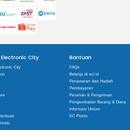
 Electronic City
Bantuan
ctronic City
FAQs
ion
Belanja di eci.id
Penawaran dan Hadiah
Pembayaran
ore
Pesanan & Pengiriman
Pengembalian Barang & Dana
Informasi Umum
etentuan
EC Points
rivasi