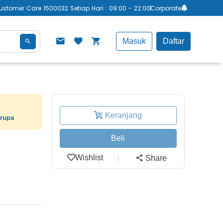
ustomer Care 1500032 Setiap Hari : 09:00 - 22:00
Corporate
Masuk
Daftar
Keranjang
erupa
Beli
Wishlist
Share