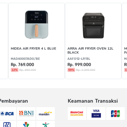
MIDEA AIR FRYER 4 L BLUE
ARRA AIR FRYER OVEN 12L
M
BLACK
P
MAD40007ADG/BE
AAFO12-LP/BL
M
Rp. 769.000
Rp. 999.000
R
12%
Rp. 869.000
59%
Rp. 2.399.000
1
Pembayaran
Keamanan Transaksi