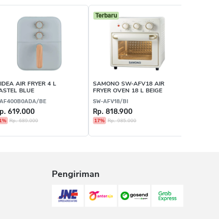
Terbaru
IDEA AIR FRYER 4 L
SAMONO SW-AFV18 AIR
ARRA AIR
ASTEL BLUE
FRYER OVEN 18 L BEIGE
GREY
AF400B0ADA/BE
SW-AFV18/BI
AAFO12-L
p. 619.000
Rp. 818.900
Rp. 999
1%
Rp. 689.000
17%
Rp. 985.000
59%
Rp. 2
Pengiriman