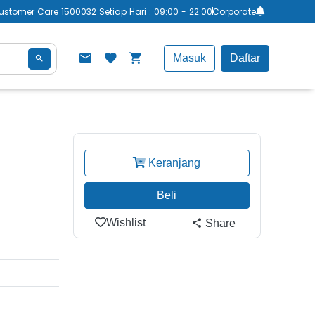
ustomer Care 1500032 Setiap Hari : 09:00 - 22:00
Corporate
Masuk
Daftar
Keranjang
Beli
Wishlist
Share