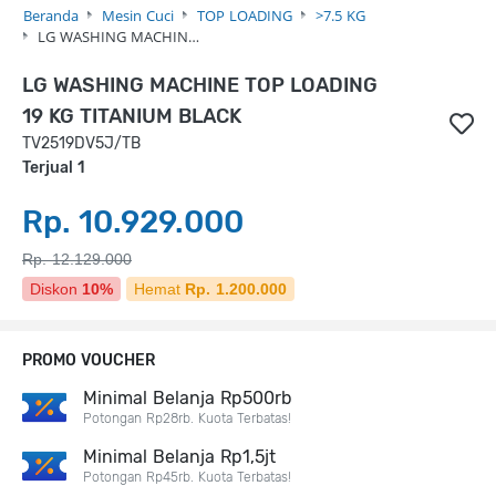
Beranda
Mesin Cuci
TOP LOADING
>7.5 KG
LG WASHING MACHIN…
LG WASHING MACHINE TOP LOADING
19 KG TITANIUM BLACK
TV2519DV5J/TB
Terjual 1
Rp. 10.929.000
Rp. 12.129.000
Diskon
10%
Hemat
Rp. 1.200.000
PROMO VOUCHER
Minimal Belanja Rp500rb
Potongan Rp28rb. Kuota Terbatas!
Minimal Belanja Rp1,5jt
Potongan Rp45rb. Kuota Terbatas!