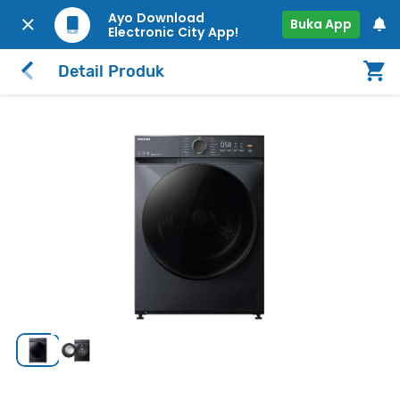
Ayo Download
Buka App
Electronic City App!
Detail Produk