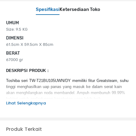
Spesifikasi
Ketersediaan Toko
UMUM
Size: 9.5 KG
DIMENSI
61.5cm X 59.5cm X 85cm
BERAT
67000 gr
DESKRIPSI PRODUK :
Toshiba seri TW-T21BU105UWN/DY memiliki fitur Greatsteam, suhu
tinggi menghasilkan uap panas yang masuk ke dalam serat kain
akan menghilangkan noda membandel. Ampuh membunuh 99.99%
bakteri untuk perlindungan kesehatan yang lebih baik
Lihat Selengkapnya
KEUNGGULAN PRODUK :
Ultra Fine Bubble
The GreatWaves
Produk Terkait
Aroma+