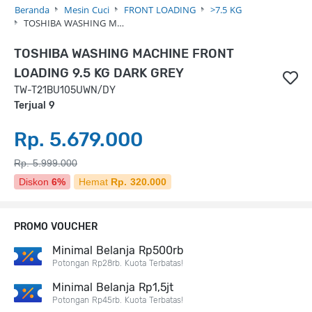
Beranda
Mesin Cuci
FRONT LOADING
>7.5 KG
TOSHIBA WASHING M…
TOSHIBA WASHING MACHINE FRONT
LOADING 9.5 KG DARK GREY
TW-T21BU105UWN/DY
Terjual 9
Rp. 5.679.000
Rp. 5.999.000
Diskon
6%
Hemat
Rp. 320.000
PROMO VOUCHER
Minimal Belanja Rp500rb
Potongan Rp28rb. Kuota Terbatas!
Minimal Belanja Rp1,5jt
Potongan Rp45rb. Kuota Terbatas!