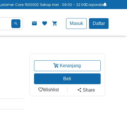
ustomer Care 1500032 Setiap Hari : 09:00 - 22:00
Corporate
Masuk
Daftar
Keranjang
Beli
Wishlist
Share