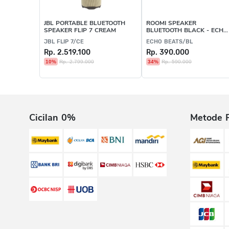
JBL PORTABLE BLUETOOTH
ROOMI SPEAKER
SPEAKER FLIP 7 CREAM
BLUETOOTH BLACK - ECHO
BEATS/BL
JBL FLIP 7/CE
ECHO BEATS/BL
Rp. 2.519.100
Rp. 390.000
10%
Rp. 2.799.000
34%
Rp. 590.000
Cicilan 0%
Metode 