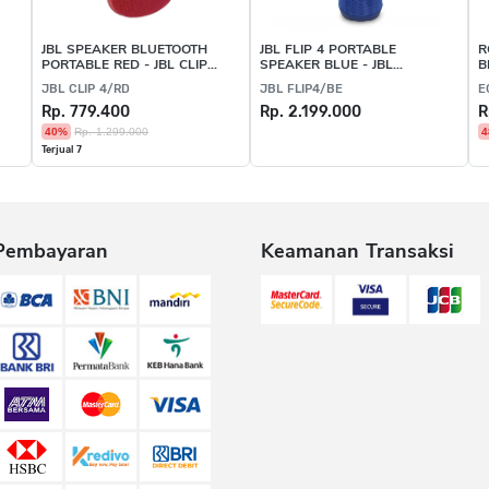
JBL SPEAKER BLUETOOTH
JBL FLIP 4 PORTABLE
R
PORTABLE RED - JBL CLIP
SPEAKER BLUE - JBL
B
4/RD
FLIP4/BE
B
JBL CLIP 4/RD
JBL FLIP4/BE
E
Rp. 779.400
Rp. 2.199.000
R
40%
Rp. 1.299.000
4
Terjual 7
Pembayaran
Keamanan Transaksi