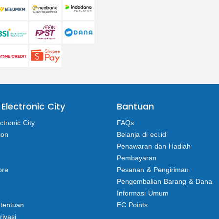
 Electronic City
Bantuan
ctronic City
FAQs
ion
Belanja di eci.id
Penawaran dan Hadiah
Pembayaran
ore
Pesanan & Pengiriman
Pengembalian Barang & Dana
Informasi Umum
etentuan
EC Points
rivasi