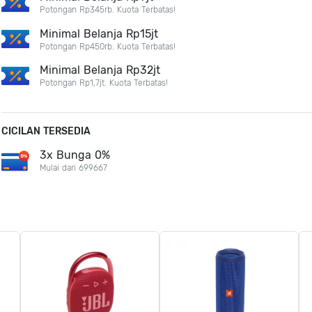
Potongan Rp345rb. Kuota Terbatas!
Minimal Belanja Rp15jt
Potongan Rp450rb. Kuota Terbatas!
Minimal Belanja Rp32jt
Potongan Rp1,7jt. Kuota Terbatas!
CICILAN TERSEDIA
3x Bunga 0%
Mulai dari 699667