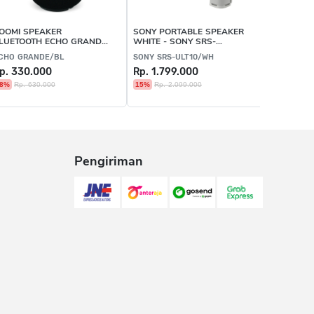
OOMI SPEAKER
SONY PORTABLE SPEAKER
LUETOOTH ECHO GRANDE
WHITE - SONY SRS-
LACK
ULT10/WH
CHO GRANDE/BL
SONY SRS-ULT10/WH
p. 330.000
Rp. 1.799.000
8%
Rp. 630.000
15%
Rp. 2.099.000
Pengiriman