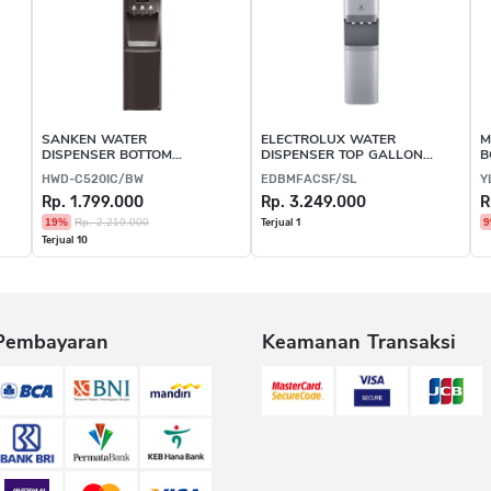
SANKEN WATER
ELECTROLUX WATER
M
DISPENSER BOTTOM
DISPENSER TOP GALLON
B
GALLON BOTTLE BROWN
BOTTLE SILVER
HWD-C520IC/BW
EDBMFACSF/SL
Y
Rp. 1.799.000
Rp. 3.249.000
R
19%
Rp. 2.219.000
Terjual 1
Terjual 10
Pembayaran
Keamanan Transaksi