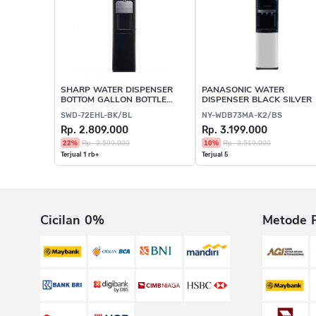
SHARP WATER DISPENSER
PANASONIC WATER
BOTTOM GALLON BOTTLE
DISPENSER BLACK SILVER
BLACK
SWD-72EHL-BK/BL
NY-WDB73MA-K2/BS
Rp. 2.809.000
Rp. 3.199.000
22%
Rp. 3.599.000
10%
Rp. 3.519.000
Terjual 1 rb+
Terjual 5
Cicilan 0%
Metode 