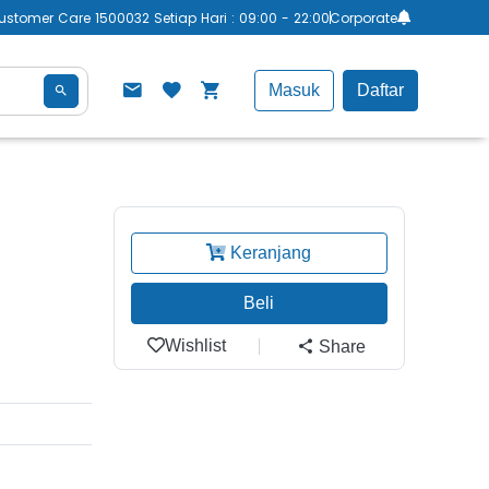
ustomer Care 1500032 Setiap Hari : 09:00 - 22:00
Corporate
Masuk
Daftar
Keranjang
Beli
Wishlist
Share