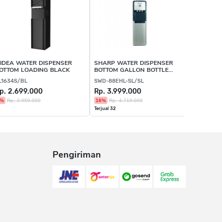
IDEA WATER DISPENSER
SHARP WATER DISPENSER
ELECTRO
OTTOM LOADING BLACK
BOTTOM GALLON BOTTLE
DISPENS
SILVER
BOTTLE W
L1634S/BL
SWD-88EHL-SL/SL
EDBMFAC
p. 2.699.000
Rp. 3.999.000
Rp. 2.77
9%
Rp. 2.959.000
16%
Rp. 4.719.000
Terjual 2
Terjual 32
Pengiriman