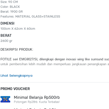
Size: 90 CM
Color: BLACK
Berat: 1900 GR
Features: MATERIAL GLASS+STAINLESS
DIMENSI
100cm X 62cm X 60cm
BERAT
2600 gr
DESKRIPSI PRODUK:
FOTILE seri EMG9027/SL dilengkapi dengan inovasi wing like surround suc
untuk pembersihan lebih mudah dan memperluas jangkauan penangkapan a
KEUNGGULAN PRODUK:
Lihat Selengkapnya
Inovasi wing like surround suction plate
Turbo System
PROMO VOUCHER
Easy Cleaning
Rounded Edge
Minimal Belanja Rp500rb
Potongan Rp28rb. Kuota Terbatas!