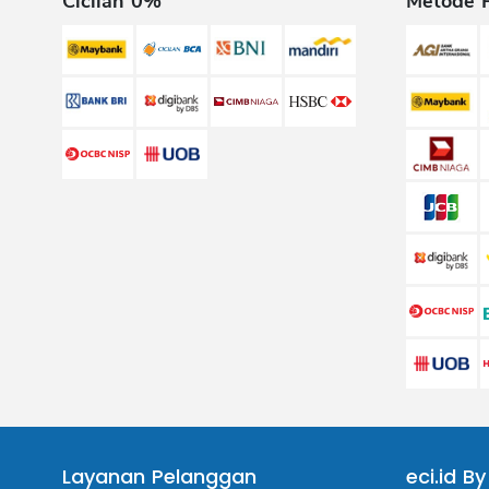
Cicilan 0%
Metode 
Layanan Pelanggan
eci.id By