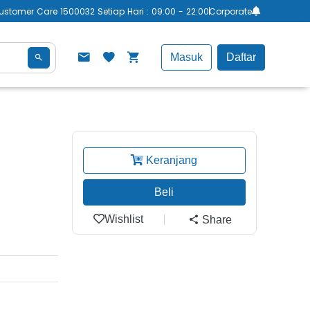
ustomer Care 1500032 Setiap Hari : 09:00 - 22:00
Corporate
Masuk
Daftar
Keranjang
Beli
Wishlist
Share