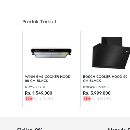
Produk Terkait
WINN GAS COOKER HOOD
BOSCH COOKER HOOD 90
90 CM BLACK
CM BLACK
W-2198 E/BL
DWKA98H60I/BL
Rp. 1.549.000
Rp. 5.999.000
10%
Rp. 1.719.000
26%
Rp. 8.099.000