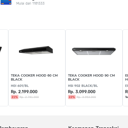
Mulai dari 1181333
TEKA COOKER HOOD 60 CM
TEKA COOKER HOOD 90 CM
E
BLACK
BLACK
H
HGI 601/BL
HSI 902 BLACK/BL
E
Rp. 2.199.000
Rp. 3.099.000
R
21%
Rp. 2.781.000
22%
Rp. 3.953.000
Te