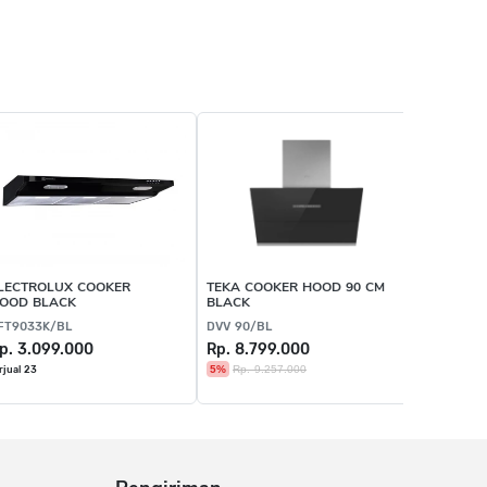
LECTROLUX COOKER
TEKA COOKER HOOD 90 CM
LINEA C
OOD BLACK
BLACK
CM BLAC
FT9033K/BL
DVV 90/BL
LSI 902 B
p. 3.099.000
Rp. 8.799.000
Rp. 2.4
5%
Rp. 9.257.000
23%
Rp. 3
rjual 23