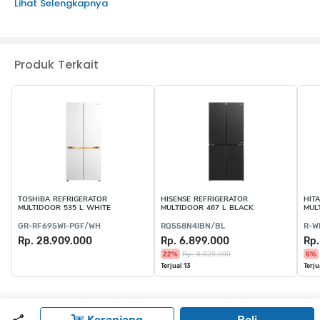
Lihat Selengkapnya
KEUNGGULAN PRODUK :
Hemat Energi dengan AI Energy Mode
Triple Cooling
Slide-in Shelf
Produk Terkait
UV Deodorizer
TOSHIBA REFRIGERATOR
HISENSE REFRIGERATOR
HIT
MULTIDOOR 535 L WHITE
MULTIDOOR 467 L BLACK
MUL
GR-RF695WI-PGF/WH
RQ558N4IBN/BL
R-W
Rp. 28.909.000
Rp. 6.899.000
Rp.
22%
Rp. 8.829.000
6%
Terjual 13
Terju