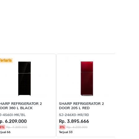
Terlaris
Terlaris
HARP REFRIGERATOR 2
SHARP REFRIGERATOR 2
PANASON
OOR 360 L BLACK
DOOR 205 L RED
2 DOOR 2
J-456GI-MK/BL
SJ-246XG-MR/RD
NR-BB211
p. 6.209.000
Rp. 3.895.666
Rp. 4.7
6%
Rp. 7.309.000
8%
Rp. 4.209.000
8%
Rp. 5.
rjual 66
Terjual 33
Terjual 100+