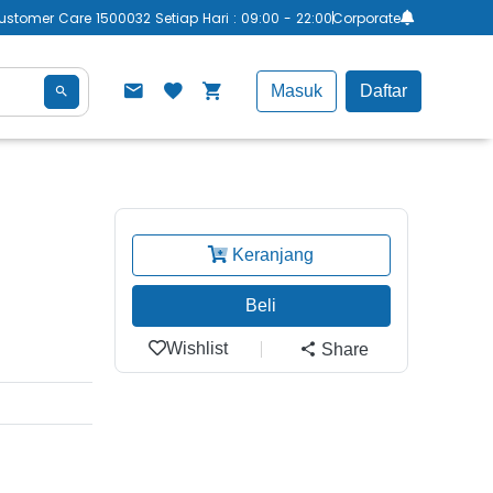
ustomer Care 1500032 Setiap Hari : 09:00 - 22:00
Corporate
Masuk
Daftar
Keranjang
Beli
Wishlist
Share