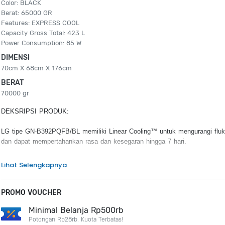
Color: BLACK
Berat: 65000 GR
Features: EXPRESS COOL
Capacity Gross Total: 423 L
Power Consumption: 85 W
DIMENSI
70cm X 68cm X 176cm
BERAT
70000 gr
DEKSRIPSI PRODUK:
LG tipe GN-B392PQFB/BL memiliki Linear Cooling™ untuk mengurangi fluk
dan dapat mempertahankan rasa dan kesegaran hingga 7 hari.
KEUNGGULAN PRODUK :
Lihat Selengkapnya
Linear Cooling™
Pull-out Tray
PROMO VOUCHER
Multi Air Flow
Smart Inverter Compressor
Minimal Belanja Rp500rb
Fresh Zone
Potongan Rp28rb. Kuota Terbatas!