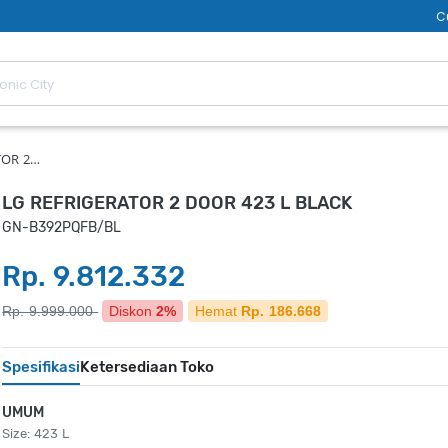
C
TOR 2…
LG REFRIGERATOR 2 DOOR 423 L BLACK
GN-B392PQFB/BL
Rp. 9.812.332
Rp. 9.999.000
Diskon
2%
Hemat
Rp. 186.668
Spesifikasi
Ketersediaan Toko
UMUM
Size: 423 L