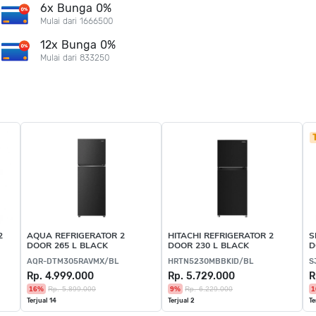
6x Bunga 0%
Mulai dari 1666500
12x Bunga 0%
Mulai dari 833250
2
AQUA REFRIGERATOR 2
HITACHI REFRIGERATOR 2
S
DOOR 265 L BLACK
DOOR 230 L BLACK
D
AQR-DTM305RAVMX/BL
HRTN5230MBBKID/BL
S
Rp. 4.999.000
Rp. 5.729.000
R
16%
Rp. 5.899.000
9%
Rp. 6.229.000
1
Terjual 14
Terjual 2
Te