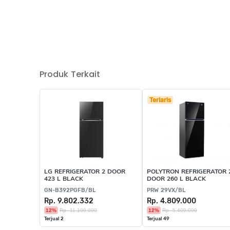
Produk Terkait
Terlaris
LG REFRIGERATOR 2 DOOR
POLYTRON REFRIGERATOR 
423 L BLACK
DOOR 260 L BLACK
GN-B392PGFB/BL
PRW 29VX/BL
Rp. 9.802.332
Rp. 4.809.000
12%
Rp. 11.109.000
12%
Rp. 5.409.000
Terjual 2
Terjual 49