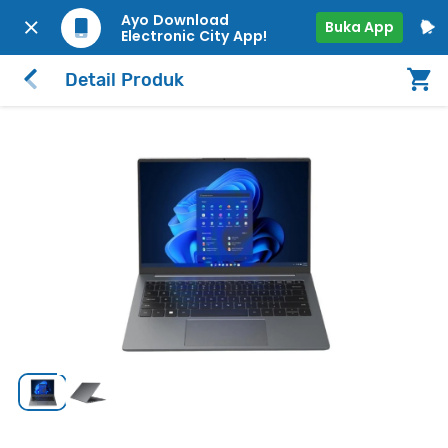
Ayo Download
Buka App
Electronic City App!
Detail Produk