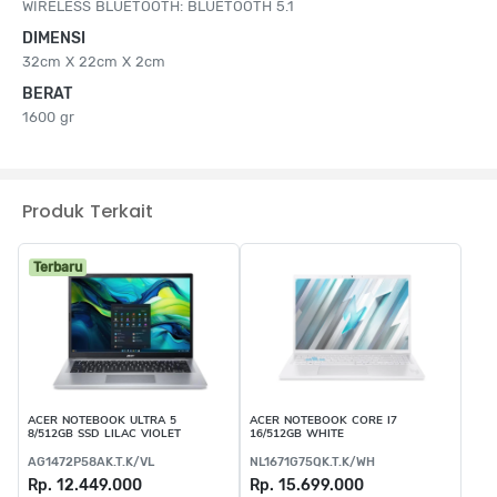
WIRELESS BLUETOOTH: BLUETOOTH 5.1
DIMENSI
32cm X 22cm X 2cm
BERAT
1600 gr
Produk Terkait
Terbaru
ACER NOTEBOOK ULTRA 5
ACER NOTEBOOK CORE I7
8/512GB SSD LILAC VIOLET
16/512GB WHITE
AG1472P58AK.T.K/VL
NL1671G75QK.T.K/WH
Rp. 12.449.000
Rp. 15.699.000