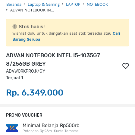
Beranda
Laptop & Gaming
LAPTOP
NOTEBOOK
ADVAN NOTEBOOK IN…
Stok habis!
Wishlist dulu untuk diingatkan saat stok tersedia atau
Cari
Barang Serupa
ADVAN NOTEBOOK INTEL I5-1035G7
8/256GB GREY
ADVWORKPRO.K/GY
Terjual 1
Rp. 6.349.000
PROMO VOUCHER
Minimal Belanja Rp500rb
Potongan Rp28rb. Kuota Terbatas!