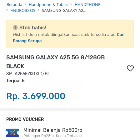
Beranda
Handphone & Tablet
HANDPHONE
ANDROID OS
SAMSUNG GALAXY A2…
Stok habis!
Wishlist dulu untuk diingatkan saat stok tersedia atau
Cari
Barang Serupa
SAMSUNG GALAXY A25 5G 8/128GB
BLACK
SM-A256EZKGXID/BL
Terjual 5
Rp. 3.699.000
PROMO VOUCHER
Minimal Belanja Rp500rb
Potongan Rp28rb. Kuota Terbatas!