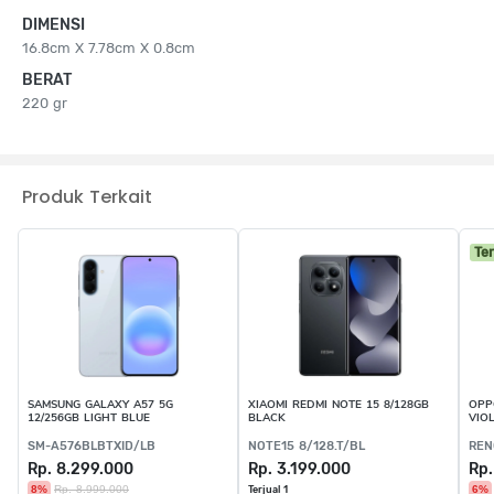
DIMENSI
16.8cm X 7.78cm X 0.8cm
BERAT
220 gr
Produk Terkait
Te
SAMSUNG GALAXY A57 5G
XIAOMI REDMI NOTE 15 8/128GB
OPP
12/256GB LIGHT BLUE
BLACK
VIO
SM-A576BLBTXID/LB
NOTE15 8/128.T/BL
REN
Rp. 8.299.000
Rp. 3.199.000
Rp.
8%
Rp. 8.999.000
6%
Terjual 1