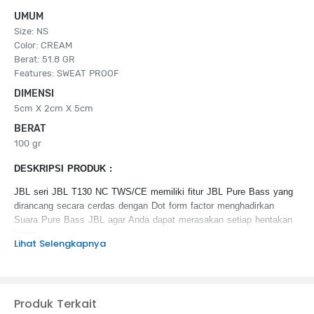
UMUM
Size: NS
Color: CREAM
Berat: 51.8 GR
Features: SWEAT PROOF
DIMENSI
5cm X 2cm X 5cm
BERAT
100 gr
DESKRIPSI PRODUK :
JBL seri JBL T130 NC TWS/CE memiliki fitur JBL Pure Bass yang
dirancang secara cerdas dengan Dot form factor menghadirkan
Suara Pure Bass JBL agar Anda dapat merasakan setiap hentakan
irama.
Lihat Selengkapnya
KEUNGGULAN PRODUK :
Peredam kebisingan aktif dengan Smart Ambient
4 mikrofon untuk panggilan telepon yang sempurna
Produk Terkait
Daya tahan baterai hingga 40 jam