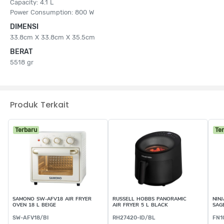
Capacity: 4.1 L
Power Consumption: 800 W
DIMENSI
33.8cm X 33.8cm X 35.5cm
BERAT
5518 gr
Produk Terkait
Terbaru
Te
SAMONO SW-AFV18 AIR FRYER
RUSSELL HOBBS PANORAMIC
NINJ
OVEN 18 L BEIGE
AIR FRYER 5 L BLACK
SAG
SW-AFV18/BI
RH27420-ID/BL
FN1