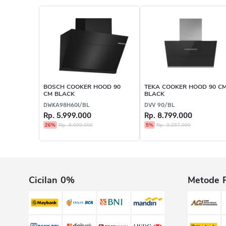
BOSCH COOKER HOOD 90
TEKA COOKER HOOD 90 C
CM BLACK
BLACK
DWKA98H60I/BL
DVV 90/BL
Rp. 5.999.000
Rp. 8.799.000
26%
Rp. 8.099.000
5%
Rp. 9.257.000
Cicilan 0%
Metode 