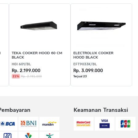
M
TEKA COOKER HOOD 60 CM
ELECTROLUX COOKER
BLACK
HOOD BLACK
HGI 601/BL
EFT9033K/BL
Rp. 2.199.000
Rp. 3.099.000
21%
Rp. 2.781.000
Terjual 23
Pembayaran
Keamanan Transaksi