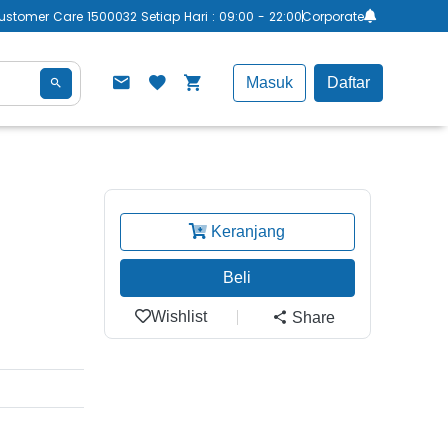
ustomer Care 1500032 Setiap Hari : 09:00 - 22:00
Corporate
Masuk
Daftar
Keranjang
Beli
Wishlist
Share