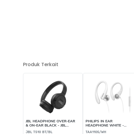
Produk Terkait
JBL HEADPHONE OVER-EAR
PHILIPS IN EAR
& ON-EAR BLACK - JBL
HEADPHONE WHITE -
T510 BT/BL
TAA1105/WH
JBL T510 BT/BL
TAA1105/WH