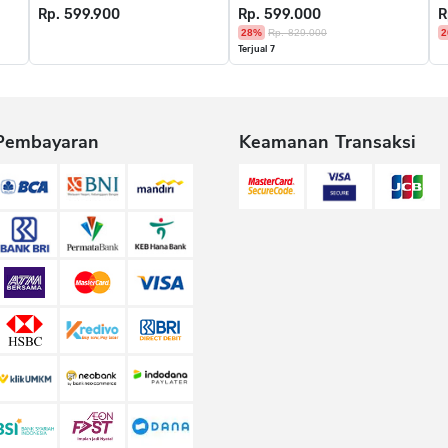
Rp. 599.900
Rp. 599.000
R
28%
Rp. 829.000
2
Terjual 7
Pembayaran
Keamanan Transaksi