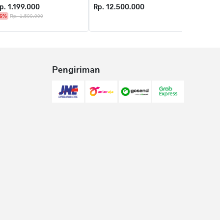
p. 1.199.000
Rp. 12.500.000
Rp. 299
6%
Rp. 1.599.000
58%
Rp. 6
Pengiriman