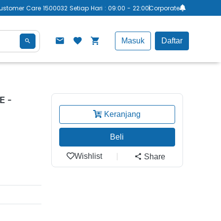
ustomer Care 1500032 Setiap Hari : 09:00 - 22:00
Corporate
Masuk
Daftar
E -
Keranjang
Beli
Wishlist
Share