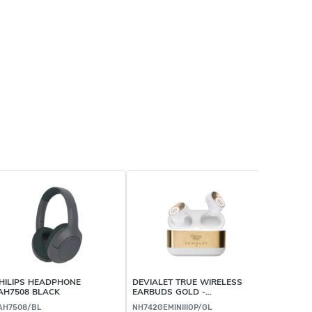
HILIPS HEADPHONE
DEVIALET TRUE WIRELESS
PIONEER
AH7508 BLACK
EARBUDS GOLD -
WHITE - 
NH742GEMINIIIOP/GL
AH7508/BL
NH742GEMINIIIOP/GL
SE-MJ722