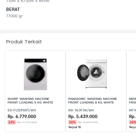
71cm X 67.5cm X 89cm
BERAT
77000 gr
Produk Terkait
SHARP WASHING MACHINE
PANASONIC WASHING MACHINE
MID
FRONT LOADING 9 KG WHITE
FRONT LOADING 8 KG WHITE
FRO
ES-FL1290XT/WH
NA-16JF1W/WH
MF1
Rp. 6.779.000
Rp. 5.439.000
Rp.
13%
Rp. 7.779.000
10%
Rp. 5.999.000
16
Terjual 15
Terju