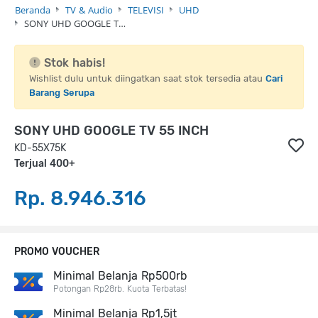
Beranda
TV & Audio
TELEVISI
UHD
SONY UHD GOOGLE T…
Stok habis!
Wishlist dulu untuk diingatkan saat stok tersedia atau
Cari
Barang Serupa
SONY UHD GOOGLE TV 55 INCH
KD-55X75K
Terjual 400+
Rp. 8.946.316
PROMO VOUCHER
Minimal Belanja Rp500rb
Potongan Rp28rb. Kuota Terbatas!
Minimal Belanja Rp1,5jt