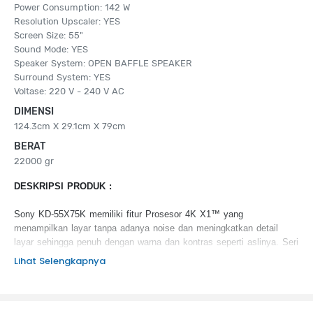
Power Consumption: 142 W
Resolution Upscaler: YES
Screen Size: 55"
Sound Mode: YES
Speaker System: OPEN BAFFLE SPEAKER
Surround System: YES
Voltase: 220 V - 240 V AC
DIMENSI
124.3cm X 29.1cm X 79cm
BERAT
22000 gr
DESKRIPSI PRODUK :
Sony KD-55X75K memiliki fitur Prosesor 4K X1™ yang
menampilkan layar tanpa adanya noise dan meningkatkan detail
layar sehingga penuh dengan warna dan kontras seperti aslinya. Seri
ini juga memiliki fitur Motionflow™ XR yang menampilkan gambar
Lihat Selengkapnya
dengan detail yang halus dan tajam
KEUNGGULAN PRODUK :