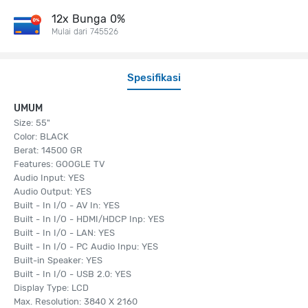
12x Bunga 0%
Mulai dari 745526
Spesifikasi
UMUM
Size: 55"
Color: BLACK
Berat: 14500 GR
Features: GOOGLE TV
Audio Input: YES
Audio Output: YES
Built - In I/O - AV In: YES
Built - In I/O - HDMI/HDCP Inp: YES
Built - In I/O - LAN: YES
Built - In I/O - PC Audio Inpu: YES
Built-in Speaker: YES
Built - In I/O - USB 2.0: YES
Display Type: LCD
Max. Resolution: 3840 X 2160