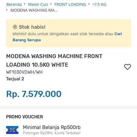
Beranda
Mesin Cuci
FRONT LOADING
>7.5 KG
MODENA WASHING MA…
Stok habis!
Wishlist dulu untuk diingatkan saat stok tersedia atau
Cari
Barang Serupa
MODENA WASHING MACHINE FRONT
LOADING 10.5KG WHITE
WF1030VDWH/WH
Terjual 2
Rp. 7.579.000
PROMO VOUCHER
Minimal Belanja Rp500rb
Potongan Rp28rb. Kuota Terbatas!