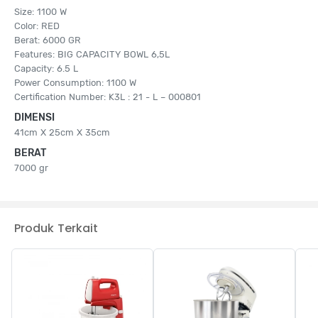
Size: 1100 W
Color: RED
Berat: 6000 GR
Features: BIG CAPACITY BOWL 6,5L
Capacity: 6.5 L
Power Consumption: 1100 W
Certification Number: K3L : 21 - L – 000801
DIMENSI
41cm X 25cm X 35cm
BERAT
7000 gr
Produk Terkait