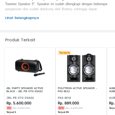
Tweeter Speaker 3". Speaker ini sudah dilengkapi dengan beberapa
pengaturan dan sudah didukung oleh Battery sehingga dapat
digunakan tanpa menggunakan listrik hingga 8 jam.
Lihat Selengkapnya
KEUNGGULAN PRODUK :
2 Way Speaker
True Wireless Stereo ( Dual Pairing Features)
Produk Terkait
8" Subwoofer & 3" Tweeter Speaker
RMS : 120W
Built-in USB
Terlaris
Mic Input
FM Radio
Up to 8 hours battery lifetime
JBL PARTY SPEAKER ACTIVE
POLYTRON ACTIVE SPEAKER -
AUB
BLACK - JBL PB OTG ESAS2
PAS 8E12
AUB
JBL PB OTG ESAS2
PAS 8E12
AUB
Rp. 5.600.000
Rp. 889.000
Rp.
4%
Rp. 5.800.000
32%
Rp. 1.299.000
Terju
Terjual 5
Terjual 85