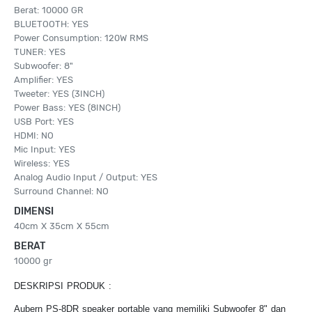
Berat: 10000 GR
BLUETOOTH: YES
Power Consumption: 120W RMS
TUNER: YES
Subwoofer: 8"
Amplifier: YES
Tweeter: YES (3INCH)
Power Bass: YES (8INCH)
USB Port: YES
HDMI: NO
Mic Input: YES
Wireless: YES
Analog Audio Input / Output: YES
Surround Channel: NO
DIMENSI
40cm X 35cm X 55cm
BERAT
10000 gr
DESKRIPSI PRODUK :
Aubern PS-8DR speaker portable yang memiliki Subwoofer 8" dan