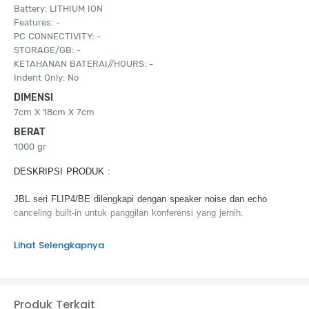
Battery: LITHIUM ION
Features: -
PC CONNECTIVITY: -
STORAGE/GB: -
KETAHANAN BATERAI//HOURS: -
Indent Only: No
DIMENSI
7cm X 18cm X 7cm
BERAT
1000 gr
DESKRIPSI PRODUK :
JBL seri FLIP4/BE dilengkapi dengan speaker noise dan echo
canceling built-in untuk panggilan konferensi yang jernih.
KEUNGGULAN PRODUK :
Lihat Selengkapnya
Streaming bluetooth nirkabel speaker
Baterai : 3000 mAh
12 jam waktu bermain
Produk Terkait
IPX7 tahan air