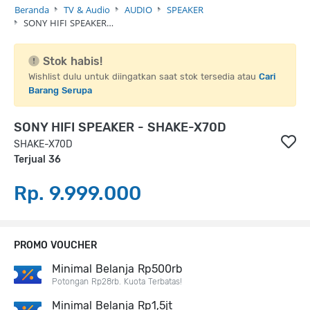
Beranda
TV & Audio
AUDIO
SPEAKER
SONY HIFI SPEAKER…
Stok habis!
Wishlist dulu untuk diingatkan saat stok tersedia atau
Cari
Barang Serupa
SONY HIFI SPEAKER - SHAKE-X70D
SHAKE-X70D
Terjual 36
Rp. 9.999.000
PROMO VOUCHER
Minimal Belanja Rp500rb
Potongan Rp28rb. Kuota Terbatas!
Minimal Belanja Rp1,5jt