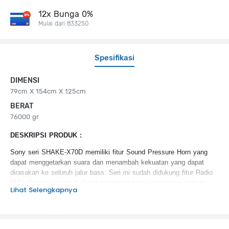
12x Bunga 0%
Mulai dari 833250
Spesifikasi
DIMENSI
79cm X 154cm X 125cm
BERAT
76000 gr
DESKRIPSI PRODUK :
Sony seri SHAKE-X70D memiliki fitur Sound Pressure Horn yang
dapat menggetarkan suara dan menambah kekuatan yang dapat
dirasakan ke seluruh jalur bass. Seri ini sudah didukung fitur Radio
FM sehingga penikmat dapat mendengarkan siaran yang sedang
Lihat Selengkapnya
berlangsung
KEUNGGULAN PRODUK :
Sound Pressure Horn