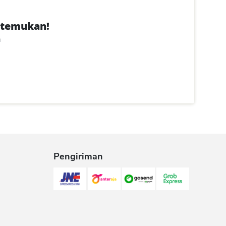
itemukan!
n
Pengiriman